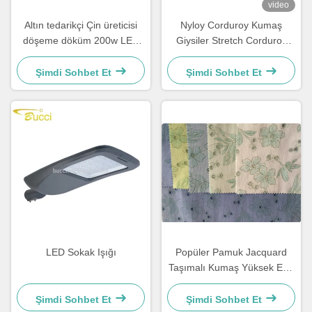
video
Altın tedarikçi Çin üreticisi
Nyloy Corduroy Kumaş
döşeme döküm 200w LED
Giysiler Stretch Corduroy
sokak lambası ev ABC
Kumaş Yeşil Gri Mavi
Şimdi Sohbet Et
Şimdi Sohbet Et
LED Sokak Işığı
Popüler Pamuk Jacquard
Taşımalı Kumaş Yüksek End
Giyim Kumaş 1128
Şimdi Sohbet Et
Şimdi Sohbet Et