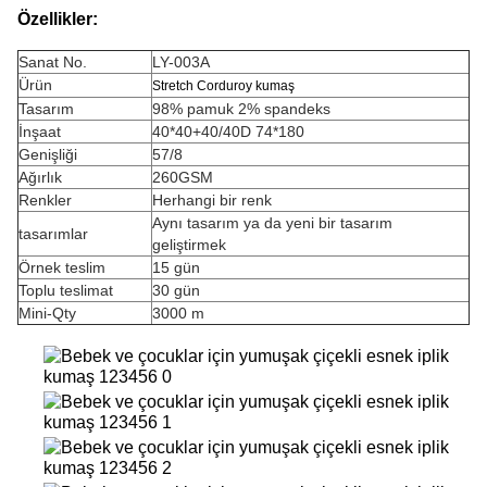
Özellikler:
Sanat No.
LY-003A
Ürün
Stretch Corduroy kumaş
Tasarım
98% pamuk 2% spandeks
İnşaat
40*40+40/40D 74*180
Genişliği
57/8
Ağırlık
260GSM
Renkler
Herhangi bir renk
Aynı tasarım ya da yeni bir tasarım
tasarımlar
geliştirmek
Örnek teslim
15 gün
Toplu teslimat
30 gün
Mini-Qty
3000 m