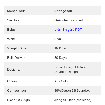
Menşe Yeri:
ChangZhou
Sertifika:
Oeko-Tex Standard
Belge:
Ürün Broşürü PDF
Width:
57/8"
Sample Deliver:
15 Days
Bulk Deliver:
30 Days
Same Design Or New 
Designs:
Develop Design
Colors:
Any Color
Composition:
98%cotton 2%spandex
Place Of Origin::
Jiangsu,China(Mainland)