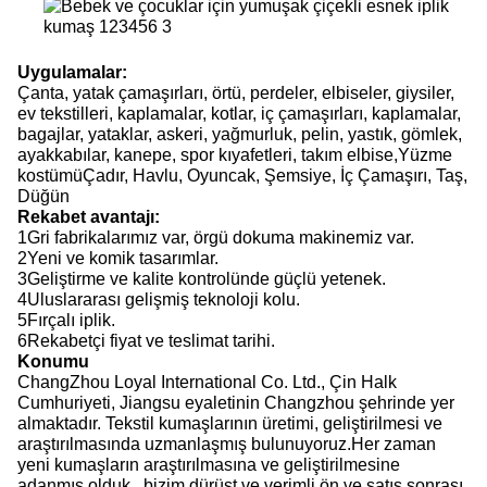
Uygulamalar:
Çanta, yatak çamaşırları, örtü, perdeler, elbiseler, giysiler,
ev tekstilleri, kaplamalar, kotlar, iç çamaşırları, kaplamalar,
bagajlar, yataklar, askeri, yağmurluk, pelin, yastık, gömlek,
ayakkabılar, kanepe, spor kıyafetleri, takım elbise,Yüzme
kostümüÇadır, Havlu, Oyuncak, Şemsiye, İç Çamaşırı, Taş,
Düğün
Rekabet avantajı:
1Gri fabrikalarımız var, örgü dokuma makinemiz var.
2Yeni ve komik tasarımlar.
3Geliştirme ve kalite kontrolünde güçlü yetenek.
4Uluslararası gelişmiş teknoloji kolu.
5Fırçalı iplik.
6Rekabetçi fiyat ve teslimat tarihi.
Konumu
ChangZhou Loyal International Co. Ltd., Çin Halk
Cumhuriyeti, Jiangsu eyaletinin Changzhou şehrinde yer
almaktadır. Tekstil kumaşlarının üretimi, geliştirilmesi ve
araştırılmasında uzmanlaşmış bulunuyoruz.Her zaman
yeni kumaşların araştırılmasına ve geliştirilmesine
adanmış olduk., bizim dürüst ve verimli ön ve satış sonrası