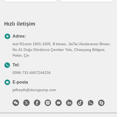
Hızlı iletişim
Adres:
test R1oom 1601-1605, B binası, JiaTai Uluslararası Binası,
No.41 Doğu Dördüncü Çember Yolu, Chaoyang Bölgesi,
Pekin, Çin
Tel:
0086-731-6457244234
E-posta
jeffreyth@slurrypump.com