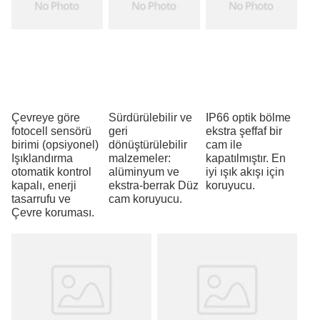
Çevreye göre
Sürdürülebilir ve
IP66 optik bölme
fotocell sensörü
geri
ekstra şeffaf bir
birimi (opsiyonel)
dönüştürülebilir
cam ile
Işıklandırma
malzemeler:
kapatılmıştır. En
otomatik kontrol
alüminyum ve
iyi ışık akışı için
kapalı, enerji
ekstra-berrak Düz
koruyucu.
tasarrufu ve
cam koruyucu.
Çevre koruması.