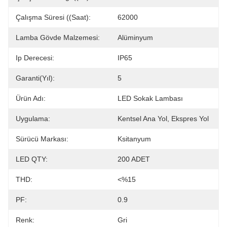
Çalışma Süresi ((Saat):
62000
Lamba Gövde Malzemesi:
Alüminyum
Ip Derecesi:
IP65
Garanti(Yıl):
5
Ürün Adı:
LED Sokak Lambası
Uygulama:
Kentsel Ana Yol, Ekspres Yol
Sürücü Markası:
Ksitanyum
LED QTY:
200 ADET
THD:
<%15
PF:
0.9
Renk:
Gri