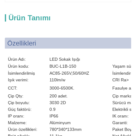
Ürün Tanımı
Özellikleri
Ürün Adı:
LED Sokak Işığı
Ürün kodu:
BUC-L1B-150
Yaşam süres
İsimlendirilmiş
AC85-265V,50/60HZ
İsimlendirile
Voltaj:
Işık verimi:
110lm/w
CRI Ra>
CCT:
3000-6500K.
Fasulye açıs
Çip Qty:
200 adet.
Çip markası
Çip boyutu:
3030 2D
Sürücü mark
Güç faktörü:
0.9
Elektrikli sını
IP oranı:
IP66
IK oranı:
Malzeme:
Alüminyum
Garanti:
Ürün özellikleri:
780*340*133mm
Paket Boyut