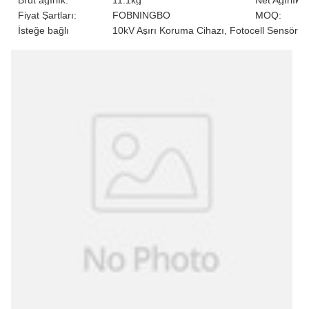
Brüt ağırlık:
11.1kg
Net Ağırlık:
Fiyat Şartları:
FOBNINGBO
MOQ:
İsteğe bağlı
10kV Aşırı Koruma Cihazı, Fotocell Sensörü
fonksiyon: