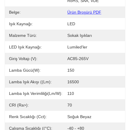
RoHS, SAA, VDE
Belge:
Ürün Broşürü PDF
Işık Kaynağı:
LED
Malzeme Türü:
Sokak Işıkları
LED Işık Kaynağı:
Lumiled'ler
Giriş Voltajı (v):
AC85-265V
Lamba Gücü(w):
150
Lamba Işık Akışı ((lm):
16500
Lamba Işık Verimliliği(lm/w):
110
CRI (Ra>):
70
Renk Sıcaklığı (cct):
Soğuk Beyaz
Çalışma Sıcaklığı ((°C):
-40 - +80