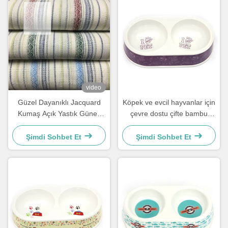
video
Güzel Dayanıklı Jacquard
Köpek ve evcil hayvanlar için
Kumaş Açık Yastık Güneş
çevre dostu çifte bambu
Kuşağı Kumaş
taşınabilir evcil hayvan
kasesi
Şimdi Sohbet Et
Şimdi Sohbet Et