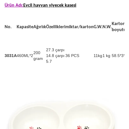
Ürün Adı:
Evcil hayvan yiyecek kasesi
Karton
No.
Kapasite
Ağırlık
Özellikleri
miktar/karton
G.W.
N.W.
boyutu
27.3 çarpı
200
3031A
460ML*2
14.8 çarpı
36 PCS
11kg
1 kg
58.5*3*3
gram
5.7