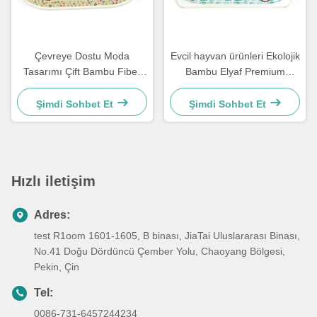
Çevreye Dostu Moda
Evcil hayvan ürünleri Ekolojik
Tasarımı Çift Bambu Fiber
Bambu Elyaf Premium
Pet Bowl
Köpek Çift Kasa
Şimdi Sohbet Et
Şimdi Sohbet Et
Hızlı iletişim
Adres:
test R1oom 1601-1605, B binası, JiaTai Uluslararası Binası,
No.41 Doğu Dördüncü Çember Yolu, Chaoyang Bölgesi,
Pekin, Çin
Tel:
0086-731-6457244234