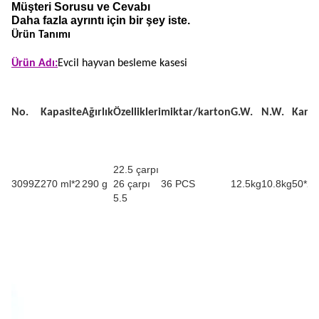
Müşteri Sorusu ve Cevabı
Daha fazla ayrıntı için bir şey iste.
Ürün Tanımı
Ürün Adı:
Evcil hayvan besleme kasesi
No.
Kapasite
Ağırlık
Özellikleri
miktar/karton
G.W.
N.W.
Kart
22.5 çarpı
3099Z
270 ml*2
290 g
26 çarpı
36 PCS
12.5kg
10.8kg
50*28
5.5