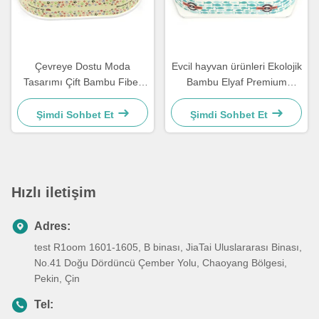
Çevreye Dostu Moda
Evcil hayvan ürünleri Ekolojik
Tasarımı Çift Bambu Fiber
Bambu Elyaf Premium
Pet Bowl
Köpek Çift Kasa
Şimdi Sohbet Et
Şimdi Sohbet Et
Hızlı iletişim
Adres:
test R1oom 1601-1605, B binası, JiaTai Uluslararası Binası,
No.41 Doğu Dördüncü Çember Yolu, Chaoyang Bölgesi,
Pekin, Çin
Tel: