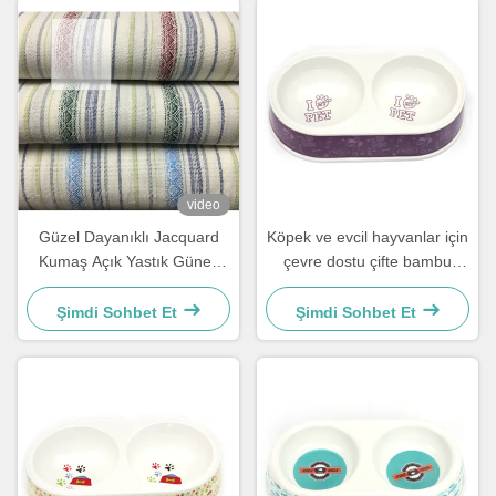
video
Güzel Dayanıklı Jacquard
Köpek ve evcil hayvanlar için
Kumaş Açık Yastık Güneş
çevre dostu çifte bambu
Kuşağı Kumaş
taşınabilir evcil hayvan
kasesi
Şimdi Sohbet Et
Şimdi Sohbet Et