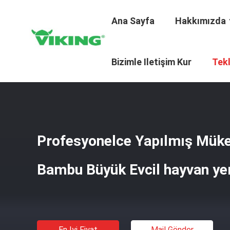
Ana Sayfa
Hakkımızda
Ana Sayfa
/
Ürünler
/
Kadife Kumaş
/
Profesyonelce Yap
Bizimle Iletişim Kur
Tekl
Profesyonelce Yapılmış Mü
Bambu Büyük Evcil hayvan ye
En Iyi Fiyat
Mail Gönder