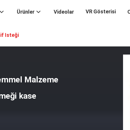
VR Gösterisi
Ürünler
Videolar
ılmış Mükemmel Malzeme Bambu Büyük Evcil Hayvan Yemeği Kase
if Isteği
kemmel Malzeme
meği kase