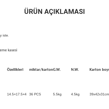
ÜRÜN AÇIKLAMASI
y iste.
leme kasesi
Özellikleri
miktar/karton
G.W.
N.W.
Karton boy
14.5×17.5×4
36 PCS
5.5kg
4.5kg
39x42x31c