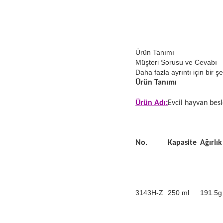
Ürün Tanımı
Müşteri Sorusu ve Cevabı
Daha fazla ayrıntı için bir şe
Ürün Tanımı
Ürün Adı:
Evcil hayvan bes
No.
Kapasite
Ağırlık
3143H-Z
250 ml
191.5g