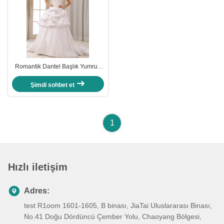
Romantik Dantel Başlık Yumruk
Halter Boynun Kalp Şekilli
Sutyenli Düğün Elbiseleri
Şimdi sohbet et
1
Hızlı iletişim
Adres:
test R1oom 1601-1605, B binası, JiaTai Uluslararası Binası,
No.41 Doğu Dördüncü Çember Yolu, Chaoyang Bölgesi,