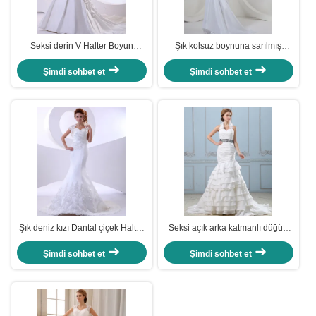
Seksi derin V Halter Boyun
Şık kolsuz boynuna sarılmış
Düğün elbiseleri uzun kuyruklu
eşarplı düğün elbiseleri, fildişi.
düğün elbiseleri
Şimdi sohbet et
Şimdi sohbet et
Şık deniz kızı Dantal çiçek Halter
Seksi açık arka katmanlı düğün
Boynuz Kısa kollu düğün
elbisesi kemerli, belli kadın
elbiseleri
düğün elbiseleri
Şimdi sohbet et
Şimdi sohbet et